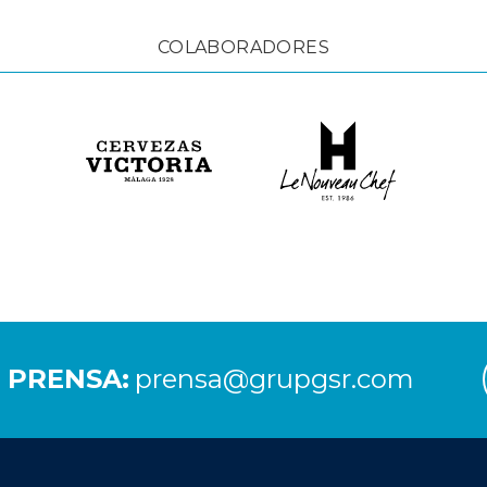
COLABORADORES
 PRENSA:
prensa@grupgsr.com