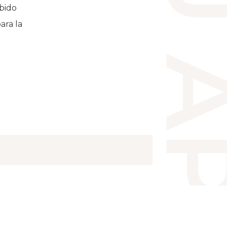
ARÁNZAZU AP
ibido
ara la