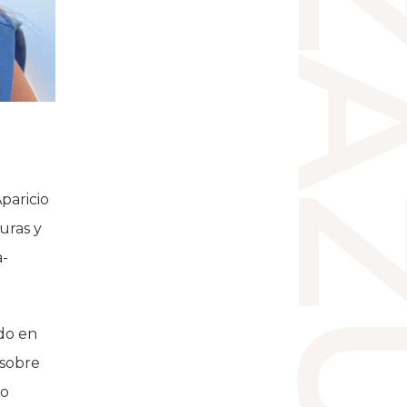
paricio
uras y
a-
do en
 sobre
do