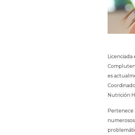
Licenciada 
Complutens
es actualme
Coordinado
Nutrición H
Pertenece 
numerosos p
problemátic